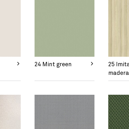
24 Mint green
25 Imit
madera