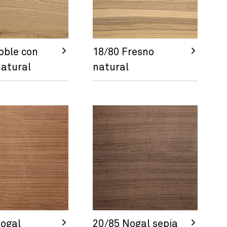
oble con
18/80 Fresno
atural
natural
ogal
20/85 Nogal sepia