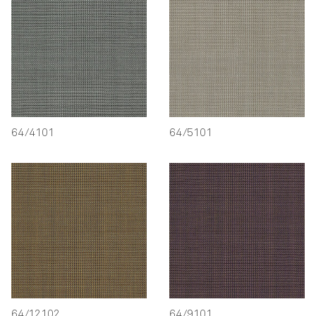
64/4101
64/5101
64/12102
64/9101