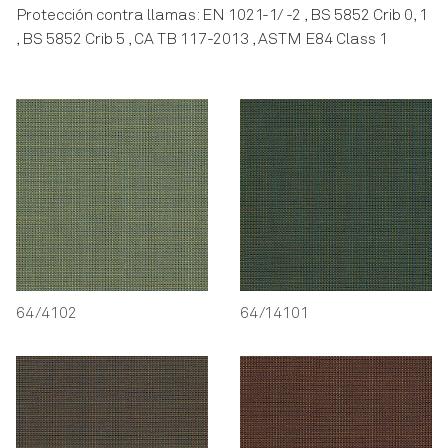
Protección contra llamas: EN 1021-1/ -2 , BS 5852 Crib 0, 1
, BS 5852 Crib 5 , CA TB 117-2013 , ASTM E84 Class 1
64/4102
64/14101