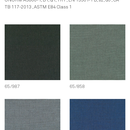
ÖNORM A3800-1, B1, Q1, TR1 , EN 13501-1 B, s2, d0 , CA
TB 117-2013 , ASTM E84 Class 1
65/987
65/858