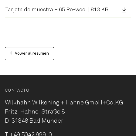
Tarjeta de muestra – 65 Re-wool | 813 KB
Volver al resumen
CONTACTO
Wilkhahn Wilkening + Hahne
GmbH+Co.KG
Fritz-Hahne-Straße 8
D-31848 Bad Münder
T
+49 5042 999-0