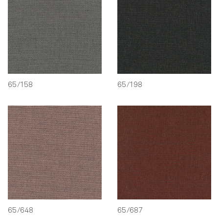
65/158
65/198
65/648
65/687