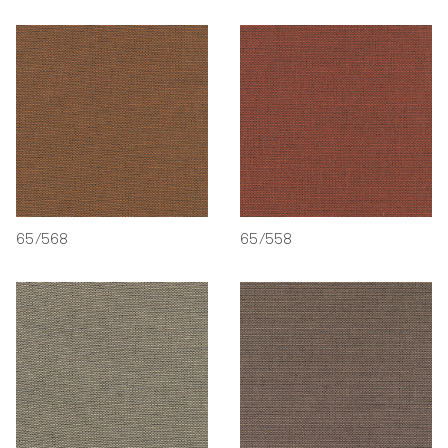
65/568
65/558