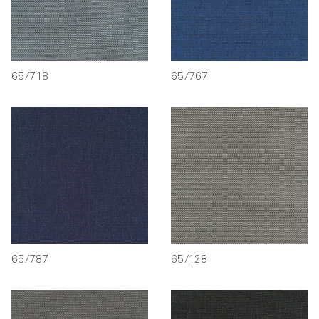
65/718
65/767
65/787
65/128