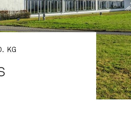
. KG
s