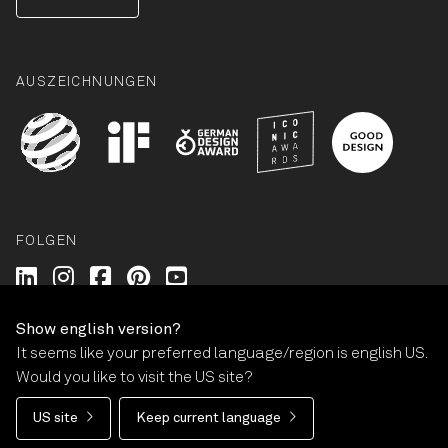
AUSZEICHNUNGEN
FOLGEN
Wilkhahn @ LinkedIn
Wilkhahn @ Instagram
Wilkhahn @ Facebook
Wilkhahn @ Pinterest
Wilkhahn @ Twitter
Show english version?
It seems like your preferred language/region is english US.
© Wilkhahn Wilkening+Hahne GmbH+Co. KG 2026
Would you like to visit the US site?
Impressum
AGB
Garantie
Datenschutz
US site
Keep current language
Barrierefreiheit
Cookie-Einstellungen