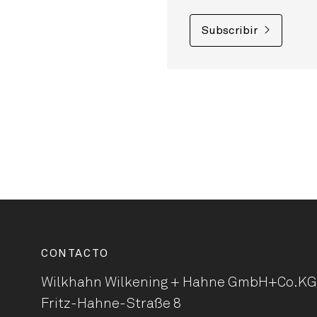
Subscribir
CONTACTO
Wilkhahn Wilkening + Hahne
GmbH+Co.KG
Fritz-Hahne-Straße 8