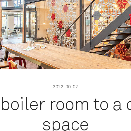
2022-09-02
boiler room to a 
space