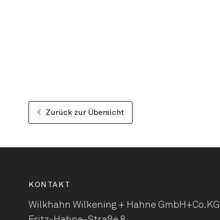
Zurück zur Übersicht
KONTAKT
Wilkhahn Wilkening + Hahne
GmbH+Co.KG
Fritz-Hahne-Straße 8