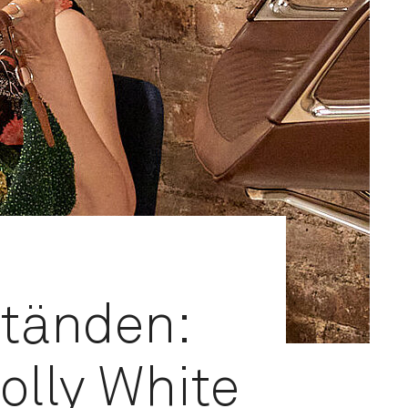
ständen:
olly White