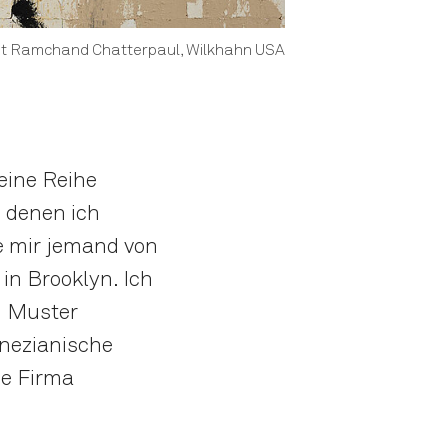
 mit Ramchand Chatterpaul, Wilkhahn USA
eine Reihe
n denen ich
te mir jemand von
in Brooklyn. Ich
d Muster
enezianische
se Firma