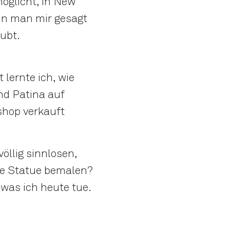
möglicht, in New
enn man mir gesagt
aubt.
lernte ich, wie
d Patina auf
shop verkauft
öllig sinnlosen,
he Statue bemalen?
 was ich heute tue.