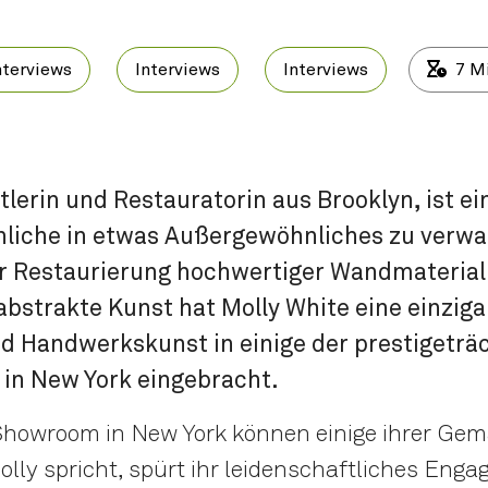
nterviews
Interviews
Interviews
7
Mi
tlerin und Restauratorin aus Brooklyn, ist ei
nliche in etwas Außergewöhnliches zu verwa
er Restaurierung hochwertiger Wandmateriali
abstrakte Kunst hat Molly White eine einzig
nd Handwerkskunst in einige der prestigeträ
in New York eingebracht.
howroom in New York können einige ihrer Ge
lly spricht, spürt ihr leidenschaftliches Eng