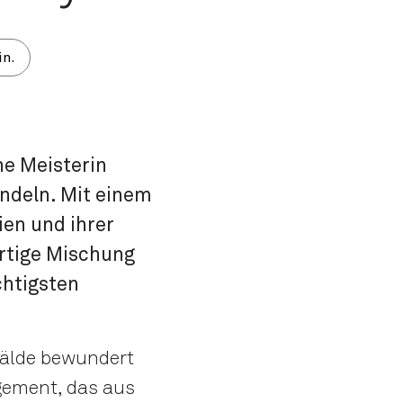
n.
ne Meisterin
ndeln. Mit einem
en und ihrer
artige Mischung
chtigsten
mälde bewundert
agement, das aus