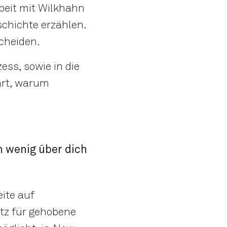
beit mit Wilkhahn
eschichte erzählen.
cheiden.
ess, sowie in die
ärt, warum
n wenig über dich
eite auf
tz für gehobene