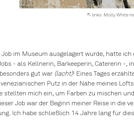
links: Molly White
ob im Museum ausgelagert wurde, hatte ich 
obs - als Kellnerin, Barkeeperin, Catererin -, i
 besonders gut war
(lacht)
! Eines Tages erzähl
 venezianischen Putz in der Nähe meines Lofts 
sie stellten mich ein, um Farben zu mischen un
ieser Job war der Beginn meiner Reise in die v
ng. Ich habe schließlich 14 Jahre lang für die