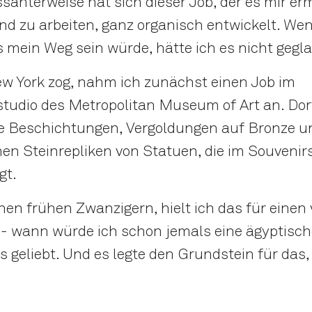
ssanterweise hat sich dieser Job, der es mir er
und zu arbeiten, ganz organisch entwickelt. W
s mein Weg sein würde, hätte ich es nicht gegl
ew York zog, nahm ich zunächst einen Job im
tudio des Metropolitan Museum of Art an. Dort 
 Beschichtungen, Vergoldungen auf Bronze un
nen Steinrepliken von Statuen, die im Souvenir
gt.
en frühen Zwanzigern, hielt ich das für einen v
 - wann würde ich schon jemals eine ägyptisc
s geliebt. Und es legte den Grundstein für das,