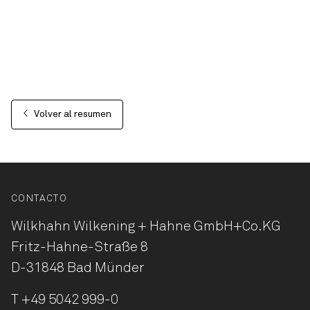
Volver al resumen
CONTACTO
Wilkhahn Wilkening + Hahne
GmbH+Co.KG
Fritz-Hahne-Straße 8
D-31848 Bad Münder
T
+49 5042 999-0