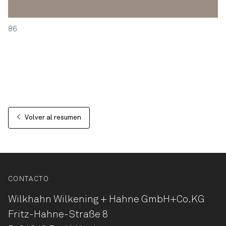
86
Volver al resumen
CONTACTO
Wilkhahn Wilkening + Hahne
GmbH+Co.KG
Fritz-Hahne-Straße 8