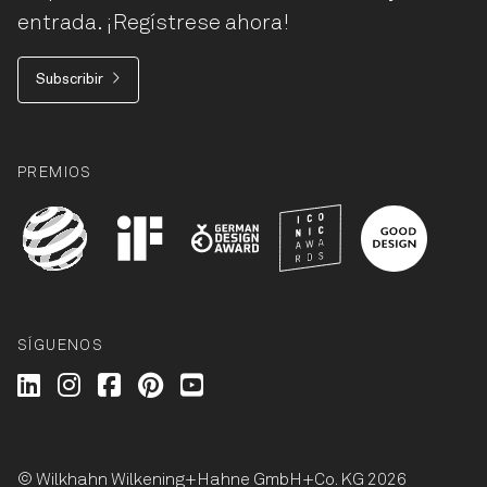
entrada. ¡Regístrese ahora!
Subscribir
PREMIOS
SÍGUENOS
Wilkhahn @ LinkedIn
Wilkhahn @ Instagram
Wilkhahn @ Facebook
Wilkhahn @ Pinterest
Wilkhahn @ Twitter
© Wilkhahn Wilkening+Hahne GmbH+Co. KG 2026