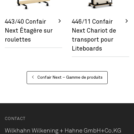
443/40 Confair
446/11 Confair
Next Étagère sur
Next Chariot de
roulettes
transport pour
Liteboards
Confair Next – Gamme de produits
CONTACT
Wilkhahn Wilkening + Hahne
GmbH+Co.KG