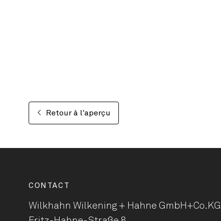
Retour à l'aperçu
CONTACT
Wilkhahn Wilkening + Hahne
GmbH+Co.KG
Fritz-Hahne-Straße 8