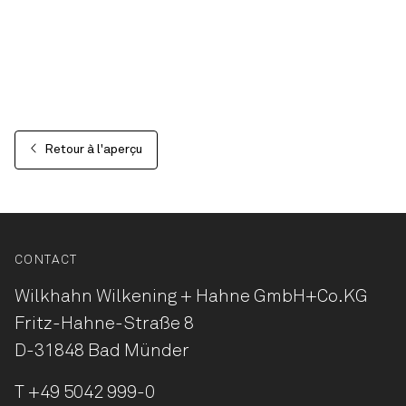
Retour à l'aperçu
CONTACT
Wilkhahn Wilkening + Hahne
GmbH+Co.KG
Fritz-Hahne-Straße 8
D-31848 Bad Münder
T
+49 5042 999-0