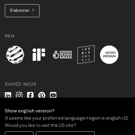
S'abonner
PRIX
SUIVEZ-NOUS
Wilkhahn @ LinkedIn
Wilkhahn @ Instagram
Wilkhahn @ Facebook
Wilkhahn @ Pinterest
Wilkhahn @ Twitter
Show english version?
It seems like your preferred language/region is english US.
© Wilkhahn Wilkening+Hahne GmbH+Co. KG 2026
Would you like to visit the US site?
Mentions légales
Conditions générales
Garantie