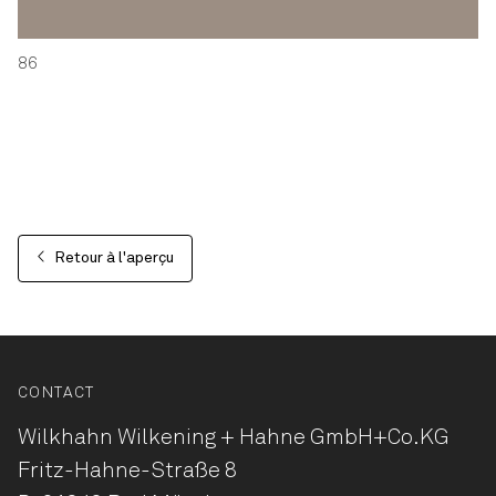
86
Retour à l'aperçu
CONTACT
Wilkhahn Wilkening + Hahne
GmbH+Co.KG
Fritz-Hahne-Straße 8