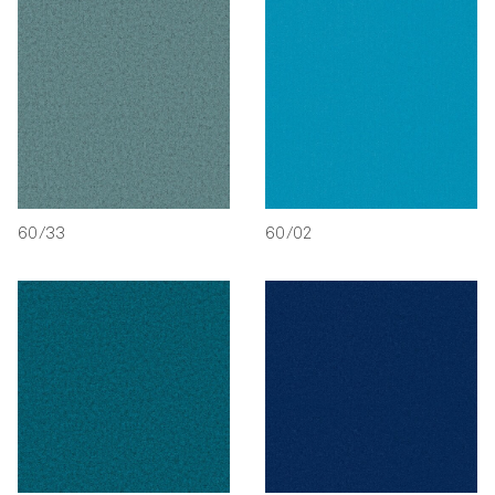
60/33
60/02