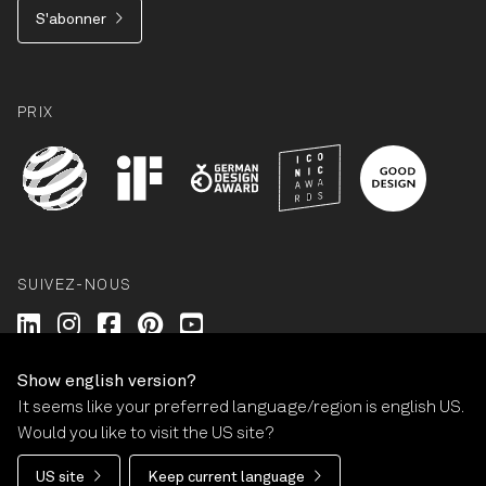
S'abonner
PRIX
SUIVEZ-NOUS
Wilkhahn @ LinkedIn
Wilkhahn @ Instagram
Wilkhahn @ Facebook
Wilkhahn @ Pinterest
Wilkhahn @ Twitter
Show english version?
It seems like your preferred language/region is english US.
© Wilkhahn Wilkening+Hahne GmbH+Co. KG 2026
Would you like to visit the US site?
Mentions légales
Conditions générales
Garantie
US site
Keep current language
Politique de confidentialité
Paramètres des cookies