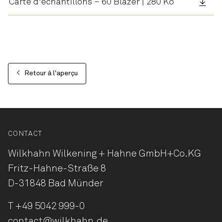
Carte d'échantillons – 60 Blazer | 280 Ko
Retour à l'aperçu
CONTACT
Wilkhahn Wilkening + Hahne
GmbH+Co.KG
Fritz-Hahne-Straße 8
D-31848 Bad Münder
T
+49 5042 999-0
contact@wilkhahn.de