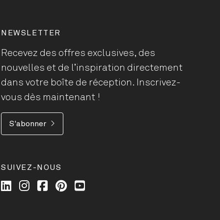
NEWSLETTER
Recevez des offres exclusives, des
nouvelles et de l’inspiration directement
dans votre boîte de réception. Inscrivez-
vous dès maintenant !
S'abonner
SUIVEZ-NOUS
Wilkhahn @ LinkedIn
Wilkhahn @ Instagram
Wilkhahn @ Facebook
Wilkhahn @ Pinterest
Wilkhahn @ Twitter